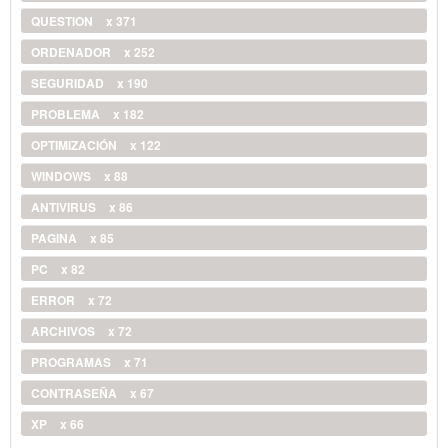
QUESTION
x 371
ORDENADOR
x 252
SEGURIDAD
x 190
PROBLEMA
x 182
OPTIMIZACIÓN
x 122
WINDOWS
x 88
ANTIVIRUS
x 86
PAGINA
x 85
PC
x 82
ERROR
x 72
ARCHIVOS
x 72
PROGRAMAS
x 71
CONTRASEÑA
x 67
XP
x 66