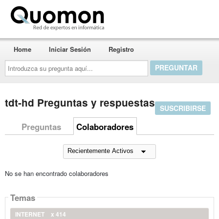
Quomon.es
Home
Iniciar Sesión
Registro
Introduzca
su
pregunta
aquí...
tdt-hd Preguntas y respuestas
SUSCRIBIRSE
Preguntas
Colaboradores
No se han encontrado colaboradores
Temas
INTERNET
x 414