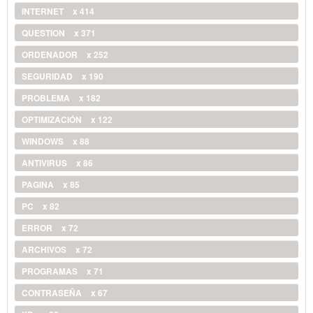
INTERNET
x 414
QUESTION
x 371
ORDENADOR
x 252
SEGURIDAD
x 190
PROBLEMA
x 182
OPTIMIZACIÓN
x 122
WINDOWS
x 88
ANTIVIRUS
x 86
PAGINA
x 85
PC
x 82
ERROR
x 72
ARCHIVOS
x 72
PROGRAMAS
x 71
CONTRASEÑA
x 67