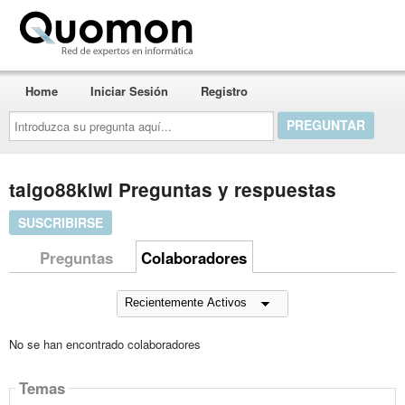
Quomon.es
Home
Iniciar Sesión
Registro
Introduzca
su
pregunta
aquí...
taigo88kiwi Preguntas y respuestas
SUSCRIBIRSE
Preguntas
Colaboradores
No se han encontrado colaboradores
Temas