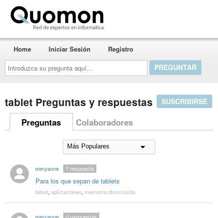
Quomon.es
Home
Iniciar Sesión
Registro
Introduzca
su
pregunta
aquí...
tablet Preguntas y respuestas
SUSCRIBIRSE
Preguntas
Colaboradores
meryanne
1
respuesta
Para los que sepan de tablets
tablet
,
aplicaciónes
,
memoria disminuida.
meryanne
0
respuestas