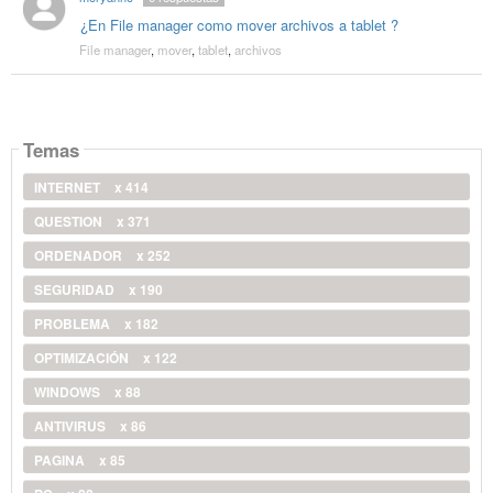
¿En File manager como mover archivos a tablet ?
File manager
,
mover
,
tablet
,
archivos
Temas
INTERNET
x 414
QUESTION
x 371
ORDENADOR
x 252
SEGURIDAD
x 190
PROBLEMA
x 182
OPTIMIZACIÓN
x 122
WINDOWS
x 88
ANTIVIRUS
x 86
PAGINA
x 85