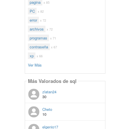
pagina
x 85
PC
x 82
error
x 72
archivos
x 72
programas
x 71
contraseña
x 67
xp
x 66
Ver Más
Más Valorados de sql
zlatan24
30
Cheto
10
elgenio17