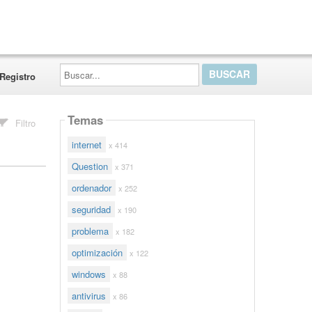
Buscar...
Registro
Temas
Filtro
internet
x 414
Question
x 371
ordenador
x 252
seguridad
x 190
problema
x 182
optimización
x 122
windows
x 88
antivirus
x 86