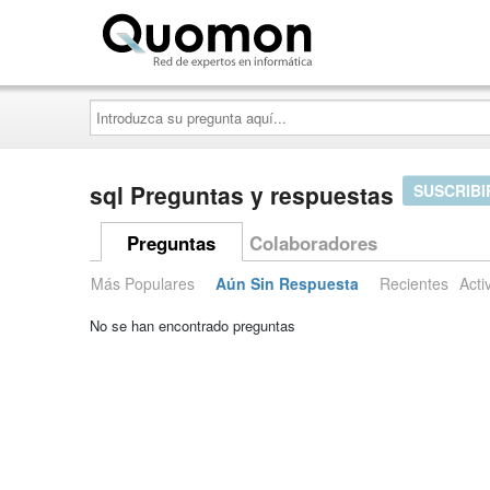
Quomon.es
Introduzca
su
pregunta
aquí...
sql Preguntas y respuestas
SUSCRIBI
Preguntas
Colaboradores
Más Populares
Aún Sin Respuesta
Recientes
Acti
No se han encontrado preguntas