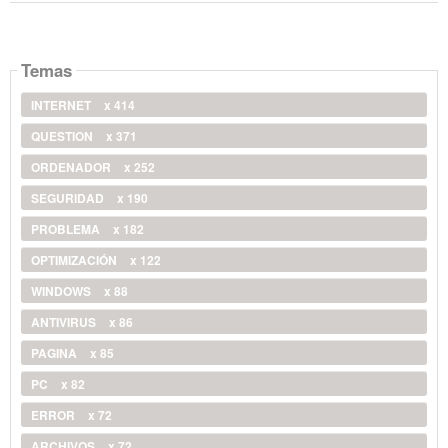
Temas
INTERNET
x 414
QUESTION
x 371
ORDENADOR
x 252
SEGURIDAD
x 190
PROBLEMA
x 182
OPTIMIZACIÓN
x 122
WINDOWS
x 88
ANTIVIRUS
x 86
PAGINA
x 85
PC
x 82
ERROR
x 72
ARCHIVOS
x 72