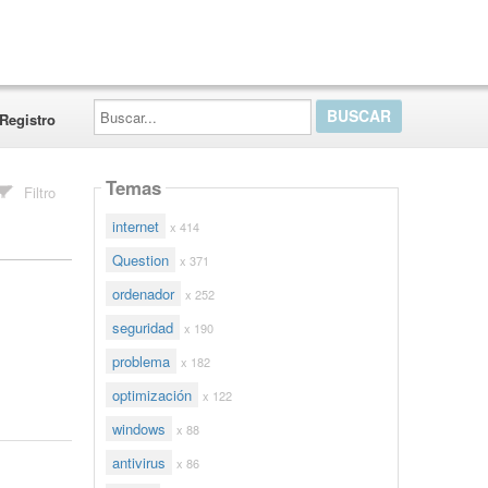
Buscar...
Registro
Temas
Filtro
internet
x 414
Question
x 371
ordenador
x 252
seguridad
x 190
problema
x 182
optimización
x 122
windows
x 88
antivirus
x 86