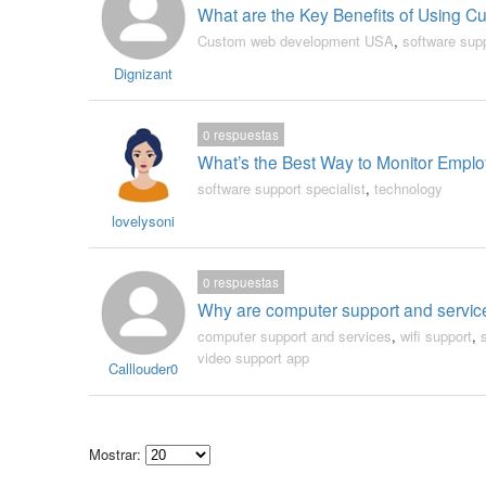
What are the Key Benefits of Using 
Custom web development USA
,
software supp
Dignizant
0
respuestas
What’s the Best Way to Monitor Emplo
software support specialist
,
technology
lovelysoni
0
respuestas
Why are computer support and service
computer support and services
,
wifi support
,
video support app
Calllouder0
Mostrar: