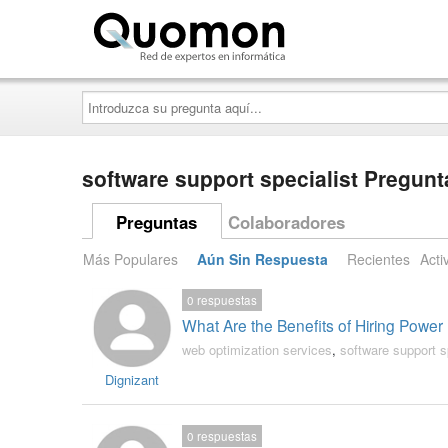
Quomon.es
Introduzca
su
pregunta
aquí...
software support specialist Pregun
Preguntas
Colaboradores
Más Populares
Aún Sin Respuesta
Recientes
Acti
0
respuestas
What Are the Benefits of Hiring Power
web optimization services
,
software support s
Dignizant
0
respuestas