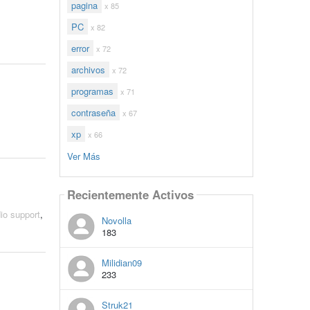
pagina
x 85
PC
x 82
error
x 72
archivos
x 72
programas
x 71
contraseña
x 67
xp
x 66
Ver Más
Recientemente Activos
io support
,
Novolla
183
Milidian09
233
Struk21