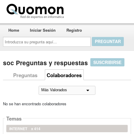
Quomon.es
Home
Iniciar Sesión
Registro
Introduzca
su
pregunta
aquí...
soc Preguntas y respuestas
SUSCRIBIRSE
Preguntas
Colaboradores
No se han encontrado colaboradores
Temas
INTERNET
x 414