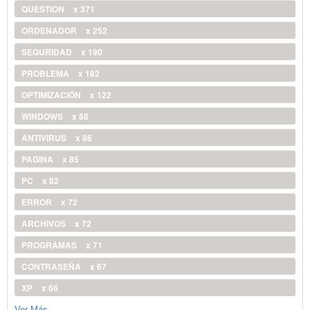
QUESTION
x 371
ORDENADOR
x 252
SEGURIDAD
x 190
PROBLEMA
x 182
OPTIMIZACIÓN
x 122
WINDOWS
x 88
ANTIVIRUS
x 86
PAGINA
x 85
PC
x 82
ERROR
x 72
ARCHIVOS
x 72
PROGRAMAS
x 71
CONTRASEÑA
x 67
XP
x 66
Ver Más