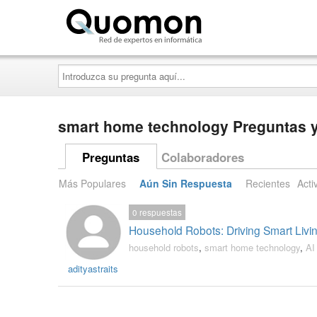
Quomon.es
Introduzca
su
pregunta
aquí...
smart home technology Preguntas y
Preguntas
Colaboradores
Más Populares
Aún Sin Respuesta
Recientes
Acti
0
respuestas
Household Robots: Driving Smart Livi
household robots
,
smart home technology
,
AI
adityastraits