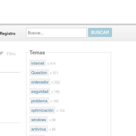
Buscar...
Registro
Temas
Filtro
internet
x 414
Question
x 371
ordenador
x 252
seguridad
x 190
problema
x 182
optimización
x 122
windows
x 88
antivirus
x 86