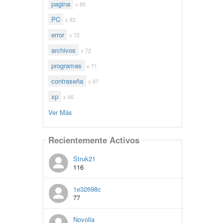
pagina
x 85
PC
x 82
error
x 72
archivos
x 72
programas
x 71
contraseña
x 67
xp
x 66
Ver Más
Recientemente Activos
Struk21
116
1e32698c
77
Novolla