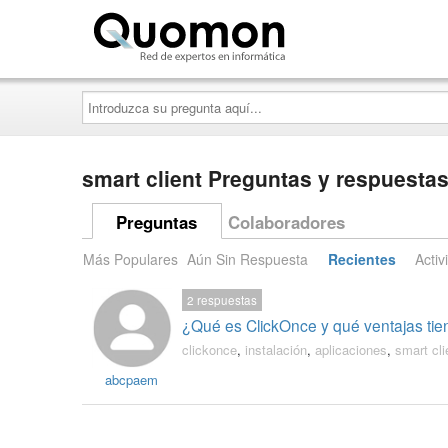
Quomon.es
Introduzca
su
pregunta
aquí...
smart client Preguntas y respuesta
Preguntas
Colaboradores
Más Populares
Aún Sin Respuesta
Recientes
Activ
2
respuestas
¿Qué es ClickOnce y qué ventajas tiene
clickonce
,
instalación
,
aplicaciones
,
smart cli
abcpaem