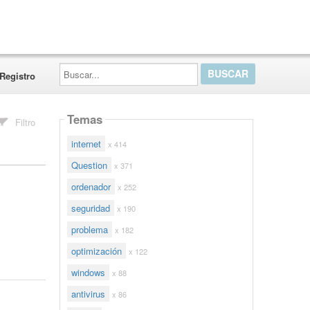
Buscar...
Registro
Temas
Filtro
internet
x 414
Question
x 371
ordenador
x 252
seguridad
x 190
problema
x 182
optimización
x 122
windows
x 88
antivirus
x 86