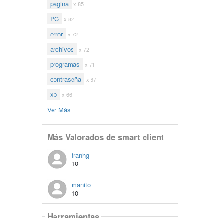
pagina
x 85
PC
x 82
error
x 72
archivos
x 72
programas
x 71
contraseña
x 67
xp
x 66
Ver Más
Más Valorados de smart client
franhg
10
manito
10
Herramientas