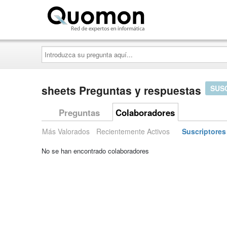
Quomon.es
Introduzca
su
pregunta
aquí...
sheets Preguntas y respuestas
SUS
Preguntas
Colaboradores
Más Valorados
Recientemente Activos
Suscriptores
No se han encontrado colaboradores