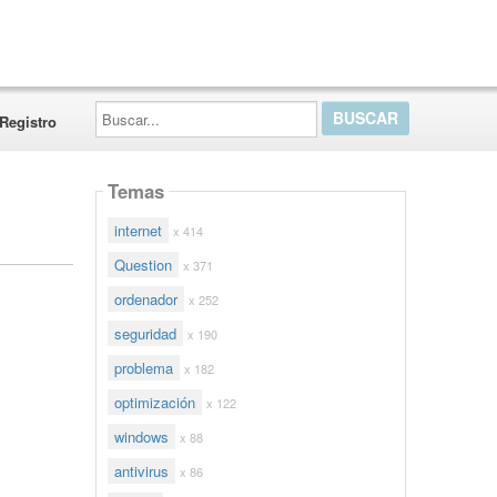
Buscar...
Registro
Temas
internet
x 414
Question
x 371
ordenador
x 252
seguridad
x 190
problema
x 182
optimización
x 122
windows
x 88
antivirus
x 86