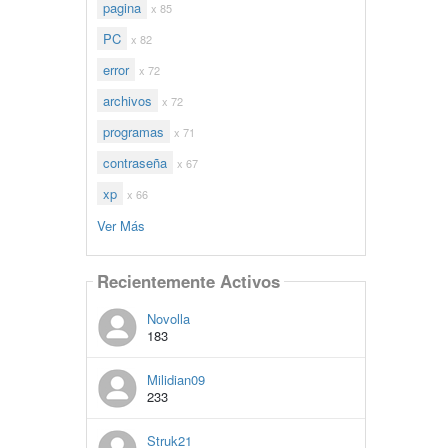
pagina
x 85
PC
x 82
error
x 72
archivos
x 72
programas
x 71
contraseña
x 67
xp
x 66
Ver Más
Recientemente Activos
Novolla
183
Milidian09
233
Struk21