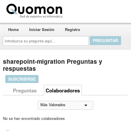
Quomon.es
Home
Iniciar Sesión
Registro
Introduzca
su
pregunta
aquí...
sharepoint-migration Preguntas y
respuestas
SUSCRIBIRSE
Preguntas
Colaboradores
No se han encontrado colaboradores