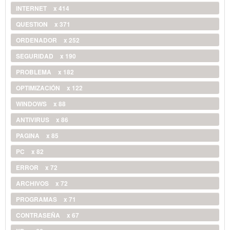
INTERNET
x 414
QUESTION
x 371
ORDENADOR
x 252
SEGURIDAD
x 190
PROBLEMA
x 182
OPTIMIZACIÓN
x 122
WINDOWS
x 88
ANTIVIRUS
x 86
PAGINA
x 85
PC
x 82
ERROR
x 72
ARCHIVOS
x 72
PROGRAMAS
x 71
CONTRASEÑA
x 67