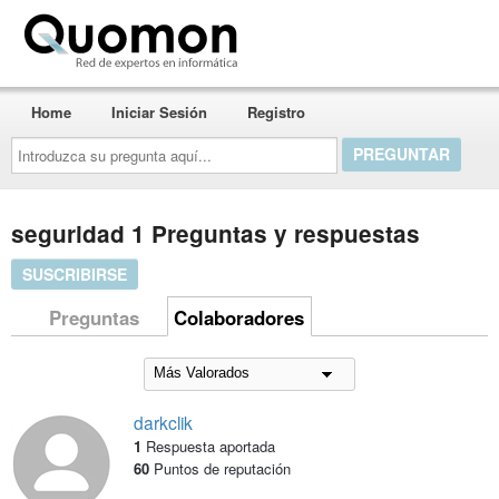
Quomon.es
Home
Iniciar Sesión
Registro
Introduzca
su
pregunta
aquí...
seguridad 1 Preguntas y respuestas
SUSCRIBIRSE
Preguntas
Colaboradores
darkclik
1
Respuesta aportada
60
Puntos de reputación