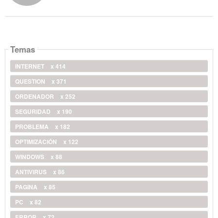
Temas
INTERNET
x 414
QUESTION
x 371
ORDENADOR
x 252
SEGURIDAD
x 190
PROBLEMA
x 182
OPTIMIZACIÓN
x 122
WINDOWS
x 88
ANTIVIRUS
x 86
PAGINA
x 85
PC
x 82
ERROR
x 72