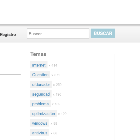
Buscar...
Registro
Temas
internet
x 414
Question
x 371
ordenador
x 252
seguridad
x 190
problema
x 182
optimización
x 122
windows
x 88
antivirus
x 86