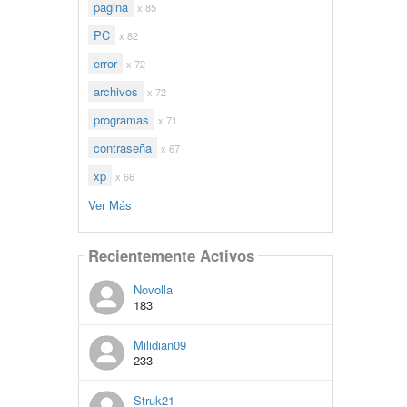
pagina
x 85
PC
x 82
error
x 72
archivos
x 72
programas
x 71
contraseña
x 67
xp
x 66
Ver Más
Recientemente Activos
Novolla
183
Milidian09
233
Struk21