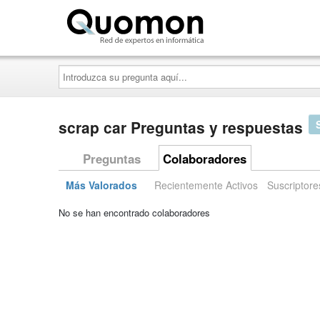
Quomon.es
Introduzca
su
pregunta
aquí...
scrap car Preguntas y respuestas
Preguntas
Colaboradores
Más Valorados
Recientemente Activos
Suscriptore
No se han encontrado colaboradores