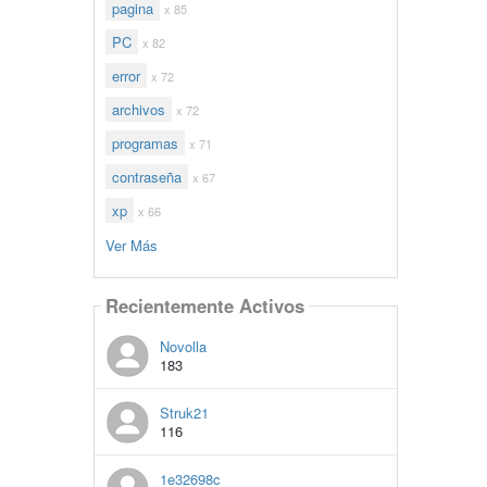
pagina
x 85
PC
x 82
error
x 72
archivos
x 72
programas
x 71
contraseña
x 67
xp
x 66
Ver Más
Recientemente Activos
Novolla
183
Struk21
116
1e32698c