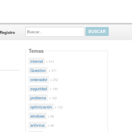
Buscar...
Registro
Temas
internet
x 414
Question
x 371
ordenador
x 252
seguridad
x 190
problema
x 182
optimización
x 122
windows
x 88
antivirus
x 86