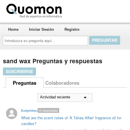
Quomon.es
Home
Iniciar Sesión
Registro
Introduzca
su
pregunta
aquí...
sand wax Preguntas y respuestas
SUSCRIBIRSE
Preguntas
Colaboradores
Budgetdepot
0
respuestas
What are the scent notes of 'A Tahaa Affair' fragrance oil for
candles?
candle making supplies
,
sand wax
,
soy candle wax
,
candle tins
,
candle