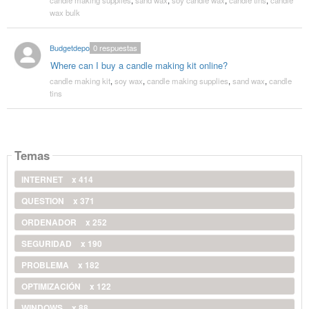
wax bulk
Budgetdepot
0
respuestas
Where can I buy a candle making kit online?
candle making kit
,
soy wax
,
candle making supplies
,
sand wax
,
candle
tins
Temas
INTERNET
x 414
QUESTION
x 371
ORDENADOR
x 252
SEGURIDAD
x 190
PROBLEMA
x 182
OPTIMIZACIÓN
x 122
WINDOWS
x 88