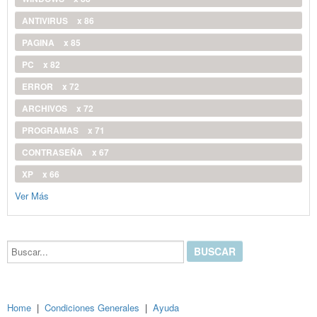
ANTIVIRUS
x 86
PAGINA
x 85
PC
x 82
ERROR
x 72
ARCHIVOS
x 72
PROGRAMAS
x 71
CONTRASEÑA
x 67
XP
x 66
Ver Más
Buscar...
Home
|
Condiciones Generales
|
Ayuda