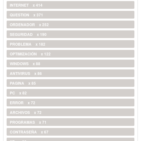
INTERNET
x 414
QUESTION
x 371
ORDENADOR
x 252
SEGURIDAD
x 190
PROBLEMA
x 182
OPTIMIZACIÓN
x 122
WINDOWS
x 88
ANTIVIRUS
x 86
PAGINA
x 85
PC
x 82
ERROR
x 72
ARCHIVOS
x 72
PROGRAMAS
x 71
CONTRASEÑA
x 67