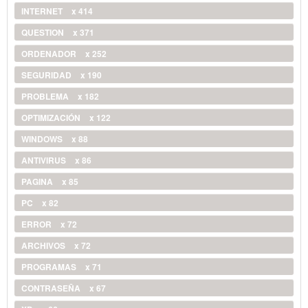
INTERNET
x 414
QUESTION
x 371
ORDENADOR
x 252
SEGURIDAD
x 190
PROBLEMA
x 182
OPTIMIZACIÓN
x 122
WINDOWS
x 88
ANTIVIRUS
x 86
PAGINA
x 85
PC
x 82
ERROR
x 72
ARCHIVOS
x 72
PROGRAMAS
x 71
CONTRASEÑA
x 67