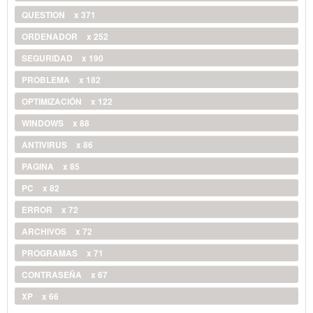
QUESTION
x 371
ORDENADOR
x 252
SEGURIDAD
x 190
PROBLEMA
x 182
OPTIMIZACIÓN
x 122
WINDOWS
x 88
ANTIVIRUS
x 86
PAGINA
x 85
PC
x 82
ERROR
x 72
ARCHIVOS
x 72
PROGRAMAS
x 71
CONTRASEÑA
x 67
XP
x 66