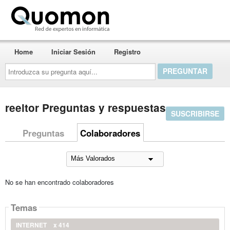
Quomon.es
Home
Iniciar Sesión
Registro
Introduzca
su
pregunta
aquí...
reeltor Preguntas y respuestas
SUSCRIBIRSE
Preguntas
Colaboradores
No se han encontrado colaboradores
Temas
INTERNET
x 414