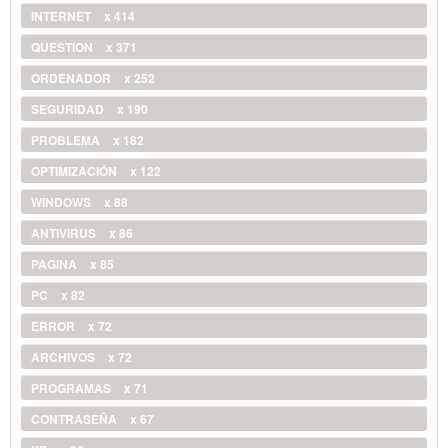
INTERNET
x 414
QUESTION
x 371
ORDENADOR
x 252
SEGURIDAD
x 190
PROBLEMA
x 182
OPTIMIZACIÓN
x 122
WINDOWS
x 88
ANTIVIRUS
x 86
PAGINA
x 85
PC
x 82
ERROR
x 72
ARCHIVOS
x 72
PROGRAMAS
x 71
CONTRASEÑA
x 67