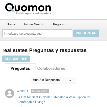
Quomon.es
Home
Iniciar Sesión
Registro
Introduzca
su
pregunta
aquí...
real states Preguntas y respuestas
SUSCRIBIRSE
Preguntas
Colaboradores
reelttor11
0
respuestas
Is Flat for Rent in Noida Extension a Wise Option for
Comfortable Living?
reeltor
,
real states