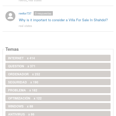
reeltor737
0
respuestas
Why is it important to consider a Villa For Sale In Shahdol?
real states
Temas
INTERNET
x 414
QUESTION
x 371
ORDENADOR
x 252
SEGURIDAD
x 190
PROBLEMA
x 182
OPTIMIZACIÓN
x 122
WINDOWS
x 88
ANTIVIRUS
x 86