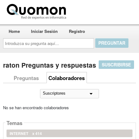
Quomon.es
Home
Iniciar Sesión
Registro
Introduzca
su
pregunta
aquí...
raton Preguntas y respuestas
SUSCRIBIRSE
Preguntas
Colaboradores
No se han encontrado colaboradores
Temas
INTERNET
x 414