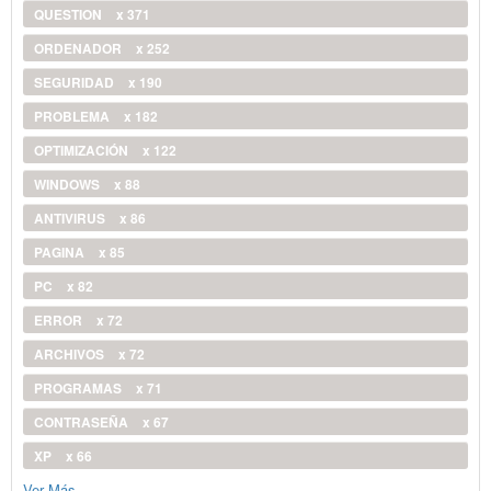
QUESTION
x 371
ORDENADOR
x 252
SEGURIDAD
x 190
PROBLEMA
x 182
OPTIMIZACIÓN
x 122
WINDOWS
x 88
ANTIVIRUS
x 86
PAGINA
x 85
PC
x 82
ERROR
x 72
ARCHIVOS
x 72
PROGRAMAS
x 71
CONTRASEÑA
x 67
XP
x 66
Ver Más