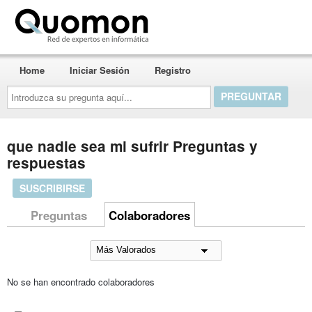
Quomon.es
Home
Iniciar Sesión
Registro
Introduzca
su
pregunta
aquí...
que nadie sea mi sufrir Preguntas y
respuestas
SUSCRIBIRSE
Preguntas
Colaboradores
No se han encontrado colaboradores