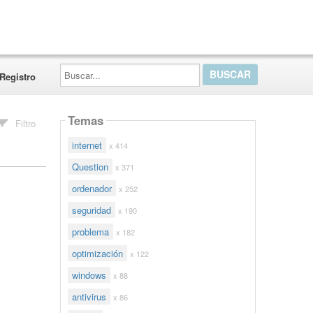
Buscar...
Registro
Temas
Filtro
internet
x 414
Question
x 371
ordenador
x 252
seguridad
x 190
problema
x 182
optimización
x 122
windows
x 88
antivirus
x 86