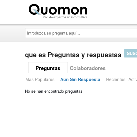
Quomon.es
Introduzca
su
pregunta
aquí...
que es Preguntas y respuestas
SUS
Preguntas
Colaboradores
Más Populares
Aún Sin Respuesta
Recientes
Acti
No se han encontrado preguntas