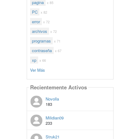
pagina
x 85
PC
x 82
error
x 72
archivos
x 72
programas
x 71
contraseña
x 67
xp
x 66
Ver Más
Recientemente Activos
Novolla
183
Milidian09
233
Struk21