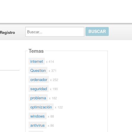
Buscar...
Registro
Temas
internet
x 414
Question
x 371
ordenador
x 252
seguridad
x 190
problema
x 182
optimización
x 122
windows
x 88
antivirus
x 86