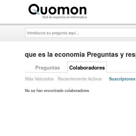
Quomon.es
Introduzca
su
pregunta
aquí...
que es la economia Preguntas y re
Preguntas
Colaboradores
Más Valorados
Recientemente Activos
Suscriptores
No se han encontrado colaboradores