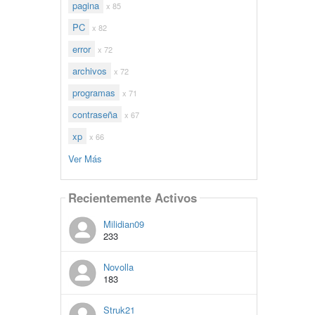
pagina
x 85
PC
x 82
error
x 72
archivos
x 72
programas
x 71
contraseña
x 67
xp
x 66
Ver Más
Recientemente Activos
Milidian09
233
Novolla
183
Struk21