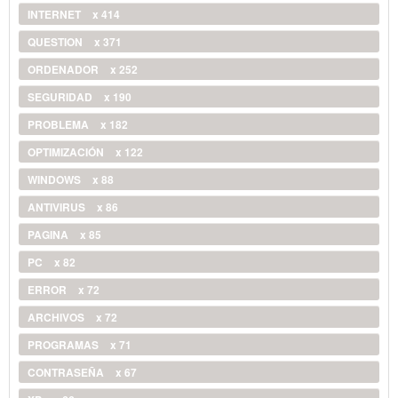
INTERNET
x 414
QUESTION
x 371
ORDENADOR
x 252
SEGURIDAD
x 190
PROBLEMA
x 182
OPTIMIZACIÓN
x 122
WINDOWS
x 88
ANTIVIRUS
x 86
PAGINA
x 85
PC
x 82
ERROR
x 72
ARCHIVOS
x 72
PROGRAMAS
x 71
CONTRASEÑA
x 67