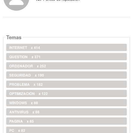
Temas
INTERNET
x 414
QUESTION
x 371
ORDENADOR
x 252
SEGURIDAD
x 190
PROBLEMA
x 182
OPTIMIZACIÓN
x 122
WINDOWS
x 88
ANTIVIRUS
x 86
PAGINA
x 85
PC
x 82