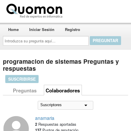
Quomon.es
Home
Iniciar Sesión
Registro
Introduzca
su
pregunta
aquí...
programacion de sistemas Preguntas y
respuestas
SUSCRIBIRSE
Preguntas
Colaboradores
anamaria
2
Respuestas aportadas
137
Puntos de reputación