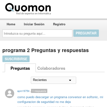
Quomon.es
Home
Iniciar Sesión
Registro
Introduzca
su
pregunta
aquí...
programa 2 Preguntas y respuestas
SUSCRIBIRSE
Preguntas
Colaboradores
apm1975trofeus
1
respuesta
como puedo descargar un programa conversor en softonic, mi
configuracion de seguridad no me deja
seguridad 1
,
programas
,
programa 2
,
Virus
,
descargar 3
,
archivo