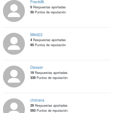
Frankifk
0
Respuestas aportadas
50
Puntos de reputación
Misti22
4
Respuestas aportadas
95
Puntos de reputación
Desser
19
Respuestas aportadas
339
Puntos de reputación
chimera
29
Respuestas aportadas
593
Puntos de reputación