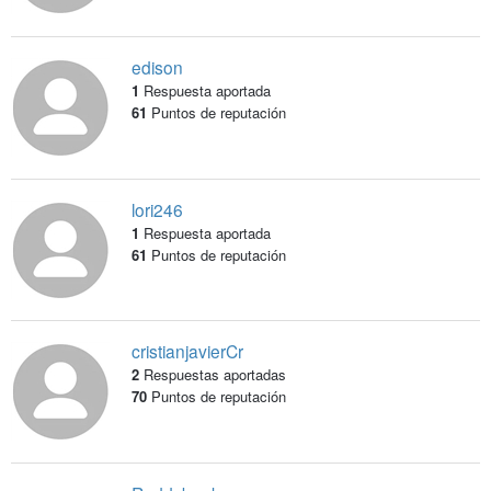
edison
1
Respuesta aportada
61
Puntos de reputación
lori246
1
Respuesta aportada
61
Puntos de reputación
cristianjavierCr
2
Respuestas aportadas
70
Puntos de reputación