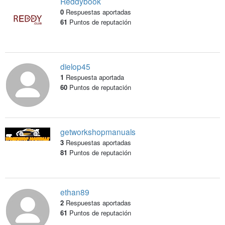
Reddybook
0
Respuestas aportadas
61
Puntos de reputación
dielop45
1
Respuesta aportada
60
Puntos de reputación
getworkshopmanuals
3
Respuestas aportadas
81
Puntos de reputación
ethan89
2
Respuestas aportadas
61
Puntos de reputación