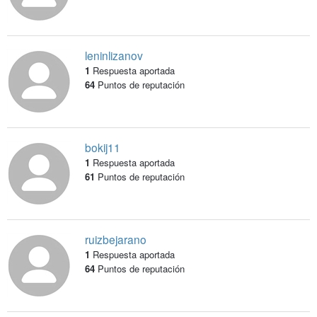
leninlizanov
1
Respuesta aportada
64
Puntos de reputación
bokij11
1
Respuesta aportada
61
Puntos de reputación
ruizbejarano
1
Respuesta aportada
64
Puntos de reputación