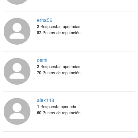
erha56
2
Respuestas aportadas
82
Puntos de reputación
osmi
2
Respuestas aportadas
70
Puntos de reputación
alex148
1
Respuesta aportada
60
Puntos de reputación