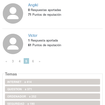
Angikl
0
Respuestas aportadas
71
Puntos de reputación
Victor
1
Respuesta aportada
61
Puntos de reputación
«
3
4
5
6
»
Temas
INTERNET
x 414
QUESTION
x 371
ORDENADOR
x 252
SEGURIDAD
x 190