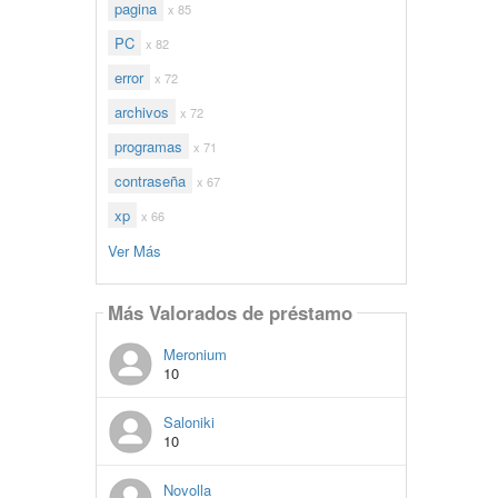
pagina
x 85
PC
x 82
error
x 72
archivos
x 72
programas
x 71
contraseña
x 67
xp
x 66
Ver Más
Más Valorados de préstamo
Meronium
10
Saloniki
10
Novolla