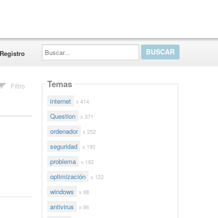
Buscar...
Registro
Temas
Filtro
internet
x 414
Question
x 371
ordenador
x 252
seguridad
x 190
problema
x 182
optimización
x 122
windows
x 88
antivirus
x 86