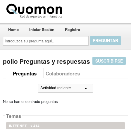
Quomon.es
Home
Iniciar Sesión
Registro
Introduzca
su
pregunta
aquí...
pollo Preguntas y respuestas
SUSCRIBIRSE
Preguntas
Colaboradores
No se han encontrado preguntas
Temas
INTERNET
x 414