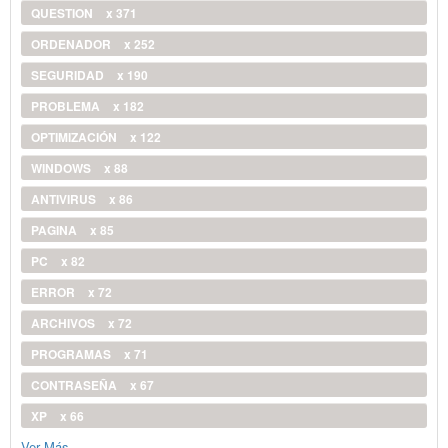
QUESTION
x 371
ORDENADOR
x 252
SEGURIDAD
x 190
PROBLEMA
x 182
OPTIMIZACIÓN
x 122
WINDOWS
x 88
ANTIVIRUS
x 86
PAGINA
x 85
PC
x 82
ERROR
x 72
ARCHIVOS
x 72
PROGRAMAS
x 71
CONTRASEÑA
x 67
XP
x 66
Ver Más