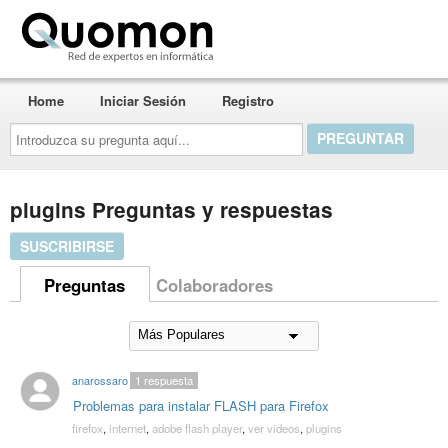
Quomon.es
Home
Iniciar Sesión
Registro
Introduzca
su
pregunta
aquí...
plugins Preguntas y respuestas
SUSCRIBIRSE
Preguntas
Colaboradores
anarossaro
1
respuesta
Problemas para instalar FLASH para Firefox
firefox
,
internet
,
adobe flash player
,
ver videos
,
plugins