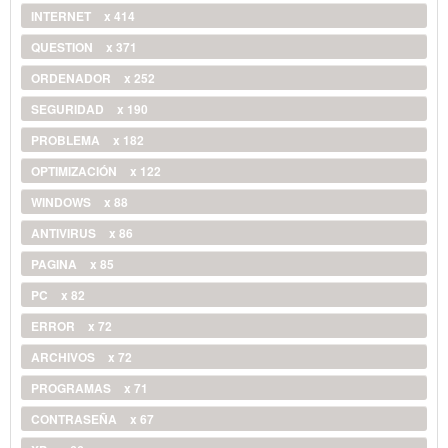
INTERNET
x 414
QUESTION
x 371
ORDENADOR
x 252
SEGURIDAD
x 190
PROBLEMA
x 182
OPTIMIZACIÓN
x 122
WINDOWS
x 88
ANTIVIRUS
x 86
PAGINA
x 85
PC
x 82
ERROR
x 72
ARCHIVOS
x 72
PROGRAMAS
x 71
CONTRASEÑA
x 67