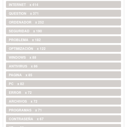
INTERNET
x 414
QUESTION
x 371
ORDENADOR
x 252
SEGURIDAD
x 190
PROBLEMA
x 182
OPTIMIZACIÓN
x 122
WINDOWS
x 88
ANTIVIRUS
x 86
PAGINA
x 85
PC
x 82
ERROR
x 72
ARCHIVOS
x 72
PROGRAMAS
x 71
CONTRASEÑA
x 67