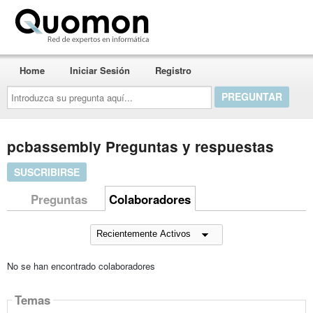
Quomon.es
Home
Iniciar Sesión
Registro
Introduzca
su
pregunta
aquí...
pcbassembly Preguntas y respuestas
SUSCRIBIRSE
Preguntas
Colaboradores
No se han encontrado colaboradores
Temas