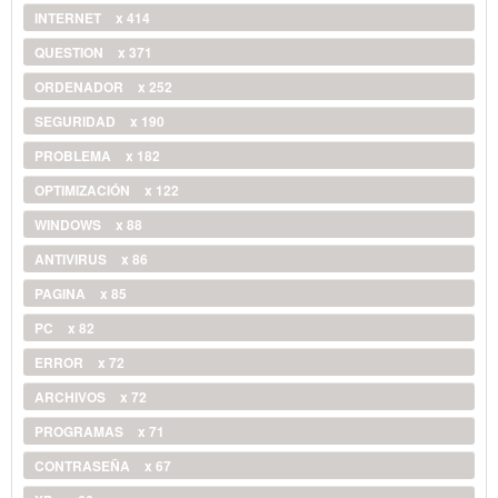
INTERNET
x 414
QUESTION
x 371
ORDENADOR
x 252
SEGURIDAD
x 190
PROBLEMA
x 182
OPTIMIZACIÓN
x 122
WINDOWS
x 88
ANTIVIRUS
x 86
PAGINA
x 85
PC
x 82
ERROR
x 72
ARCHIVOS
x 72
PROGRAMAS
x 71
CONTRASEÑA
x 67