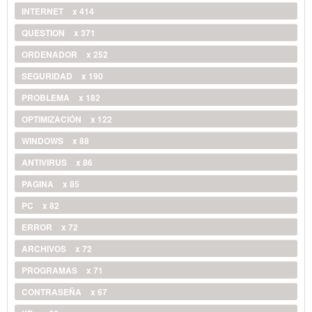
INTERNET
x 414
QUESTION
x 371
ORDENADOR
x 252
SEGURIDAD
x 190
PROBLEMA
x 182
OPTIMIZACIÓN
x 122
WINDOWS
x 88
ANTIVIRUS
x 86
PAGINA
x 85
PC
x 82
ERROR
x 72
ARCHIVOS
x 72
PROGRAMAS
x 71
CONTRASEÑA
x 67