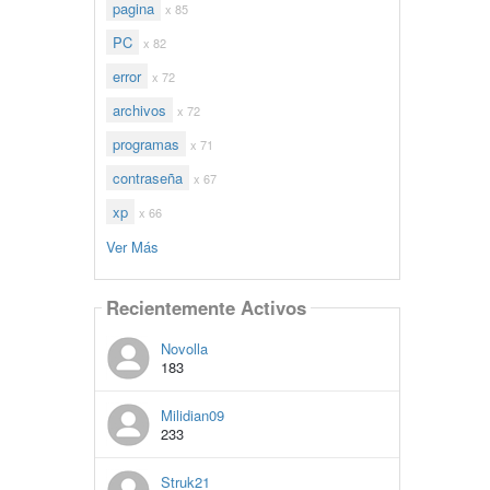
pagina
x 85
PC
x 82
error
x 72
archivos
x 72
programas
x 71
contraseña
x 67
xp
x 66
Ver Más
Recientemente Activos
Novolla
183
Milidian09
233
Struk21