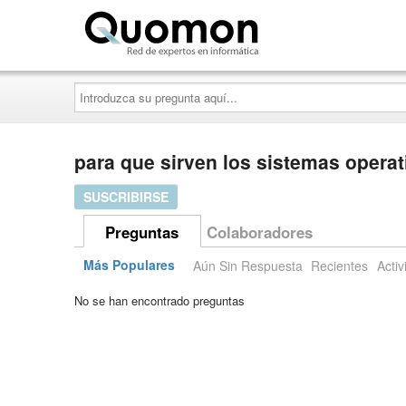
Quomon.es
Introduzca
su
pregunta
aquí...
para que sirven los sistemas opera
SUSCRIBIRSE
Preguntas
Colaboradores
Más Populares
Aún Sin Respuesta
Recientes
Activ
No se han encontrado preguntas