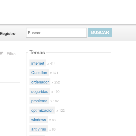
Buscar...
Registro
Temas
Filtro
internet
x 414
Question
x 371
ordenador
x 252
seguridad
x 190
problema
x 182
optimización
x 122
windows
x 88
antivirus
x 86