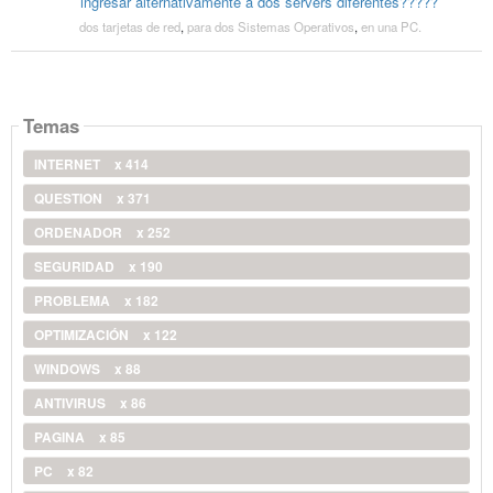
ingresar alternativamente a dos servers diferentes?????
dos tarjetas de red
,
para dos Sistemas Operativos
,
en una PC.
Temas
INTERNET
x 414
QUESTION
x 371
ORDENADOR
x 252
SEGURIDAD
x 190
PROBLEMA
x 182
OPTIMIZACIÓN
x 122
WINDOWS
x 88
ANTIVIRUS
x 86
PAGINA
x 85
PC
x 82