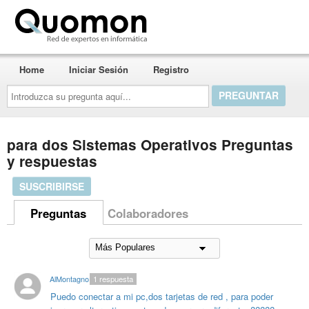
Quomon.es
Home
Iniciar Sesión
Registro
Introduzca
su
pregunta
aquí...
para dos Sistemas Operativos Preguntas
y respuestas
SUSCRIBIRSE
Preguntas
Colaboradores
AlMontagno
1
respuesta
Puedo conectar a mi pc,dos tarjetas de red , para poder