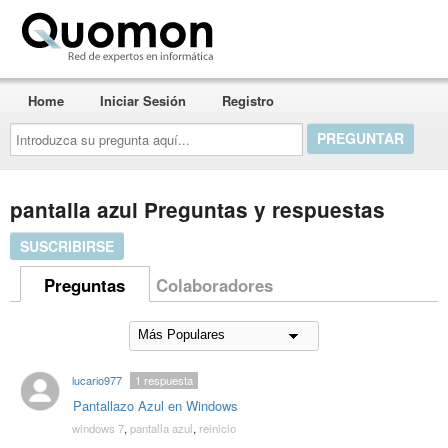
Quomon.es
Home
Iniciar Sesión
Registro
Introduzca
su
pregunta
aquí...
pantalla azul Preguntas y respuestas
SUSCRIBIRSE
Preguntas
Colaboradores
lucario977
1
respuesta
Pantallazo Azul en Windows
windows 7
,
pantalla azul
,
reinicio