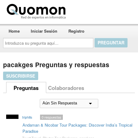
Quomon.es
Home
Iniciar Sesión
Registro
Introduzca
su
pregunta
aquí...
pacakges Preguntas y respuestas
SUSCRIBIRSE
Preguntas
Colaboradores
triphills
0
respuestas
Andaman & Nicobar Tour Packages: Discover India’s Tropical
Paradise
Tour&Travel
,
Bhutan Tour Packages
,
pacakges