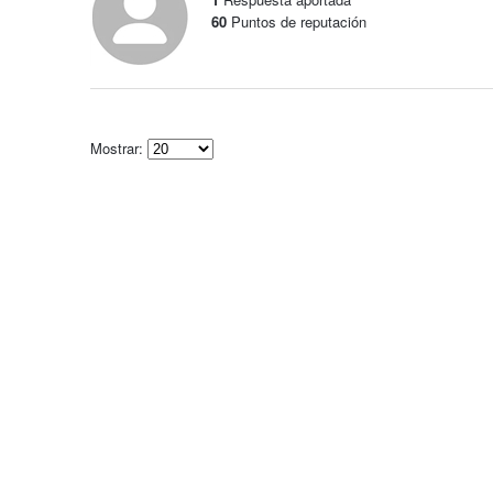
60
Puntos de reputación
Mostrar:
Select
how
many
pieces
of
content
to
show