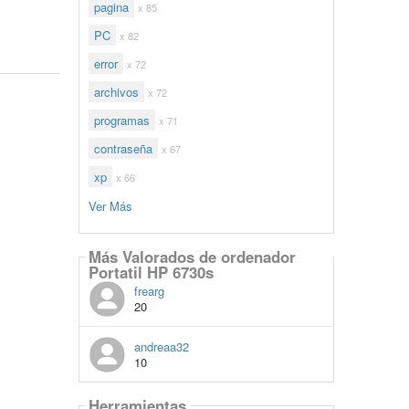
pagina
x 85
PC
x 82
error
x 72
archivos
x 72
programas
x 71
contraseña
x 67
xp
x 66
Ver Más
Más Valorados de ordenador
Portatil HP 6730s
frearg
20
andreaa32
10
Herramientas