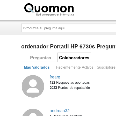
Quomon.es
Introduzca
su
pregunta
aquí...
ordenador Portatil HP 6730s Pregun
Preguntas
Colaboradores
Más Valorados
Recientemente Activos
Suscriptore
frearg
122
Respuestas aportadas
2023
Puntos de reputación
andreaa32
1
Respuesta aportada