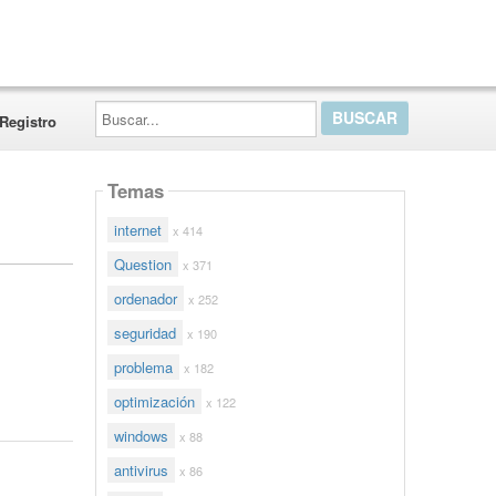
Buscar...
Registro
Temas
internet
x 414
Question
x 371
ordenador
x 252
seguridad
x 190
problema
x 182
optimización
x 122
windows
x 88
antivirus
x 86