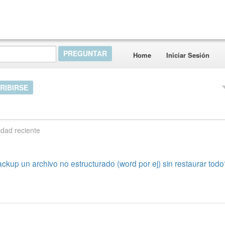
Home
Iniciar Sesión
RIBIRSE
idad reciente
up un archivo no estructurado (word por ej) sin restaurar todo