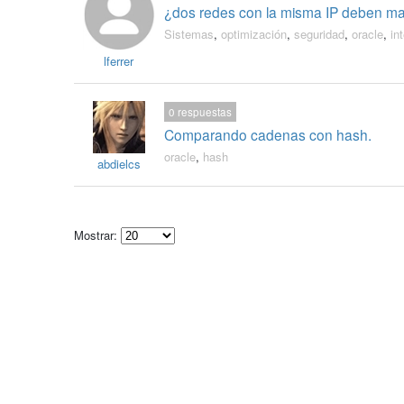
¿dos redes con la misma IP deben man
Sistemas
,
optimización
,
seguridad
,
oracle
,
in
lferrer
0
respuestas
Comparando cadenas con hash.
oracle
,
hash
abdielcs
Mostrar:
Select
how
many
pieces
of
content
to
show