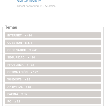
Gen Connectivity
optical-networking
,
5G
,
AI-optics
Temas
INTERNET
x 414
QUESTION
x 371
ORDENADOR
x 252
SEGURIDAD
x 190
PROBLEMA
x 182
OPTIMIZACIÓN
x 122
WINDOWS
x 88
ANTIVIRUS
x 86
PAGINA
x 85
PC
x 82