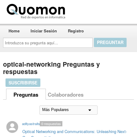
Quomon.es
Home
Iniciar Sesión
Registro
Introduzca
su
pregunta
aquí...
optical-networking Preguntas y
respuestas
SUSCRIBIRSE
Preguntas
Colaboradores
adityastraits
0
respuestas
Optical Networking and Communications: Unleashing Next-