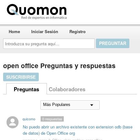
Quomon.es
Home
Iniciar Sesión
Registro
Introduzca
su
pregunta
aquí...
open office Preguntas y respuestas
SUSCRIBIRSE
Preguntas
Colaboradores
quicomo
0
respuestas
No puedo abrir un archivo existente con extension odb (base
de datos) de Open Office org
programa
,
error
,
3
,
Office
,
abrir
,
archivo
,
open office