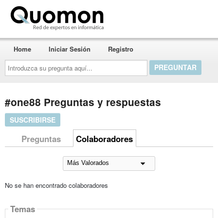
Quomon.es
Home
Iniciar Sesión
Registro
Introduzca
su
pregunta
aquí...
#one88 Preguntas y respuestas
SUSCRIBIRSE
Preguntas
Colaboradores
No se han encontrado colaboradores
Temas