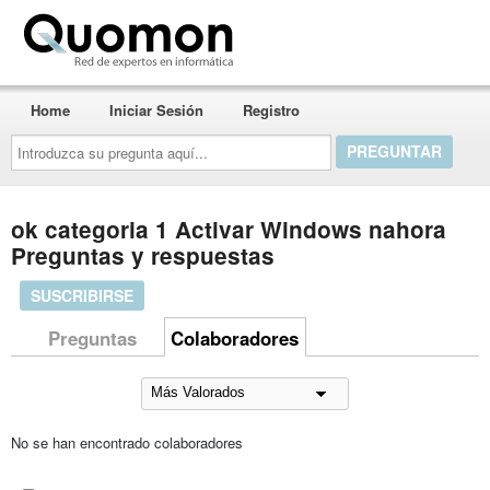
Quomon.es
Home
Iniciar Sesión
Registro
Introduzca
su
pregunta
aquí...
ok categoria 1 Activar Windows nahora
Preguntas y respuestas
SUSCRIBIRSE
Preguntas
Colaboradores
No se han encontrado colaboradores