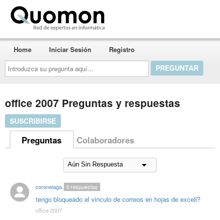
Quomon.es
Home
Iniciar Sesión
Registro
Introduzca
su
pregunta
aquí...
office 2007 Preguntas y respuestas
SUSCRIBIRSE
Preguntas
Colaboradores
coronelagarto
0
respuestas
tengo bloqueado el vinculo de correos en hojas de excell?
office 2007