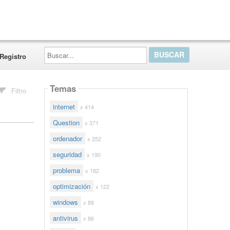
Buscar...
Registro
Temas
Filtro
internet
x 414
Question
x 371
ordenador
x 252
seguridad
x 190
problema
x 182
optimización
x 122
windows
x 88
antivirus
x 86