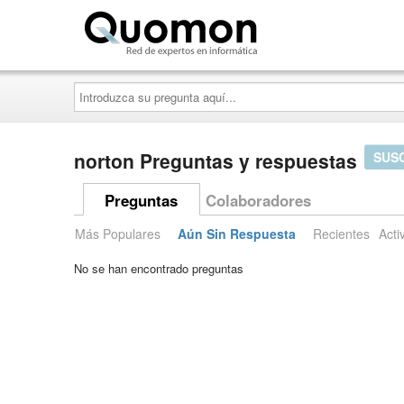
Quomon.es
Introduzca
su
pregunta
aquí...
norton Preguntas y respuestas
SUS
Preguntas
Colaboradores
Más Populares
Aún Sin Respuesta
Recientes
Acti
No se han encontrado preguntas