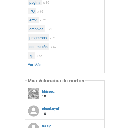
pagina
x 85
PC
x 82
error
x 72
archivos
x 72
programas
x 71
contraseña
x 67
xp
x 66
Ver Más
Más Valorados de norton
hhisaac
10
nhuakayali
10
frearg