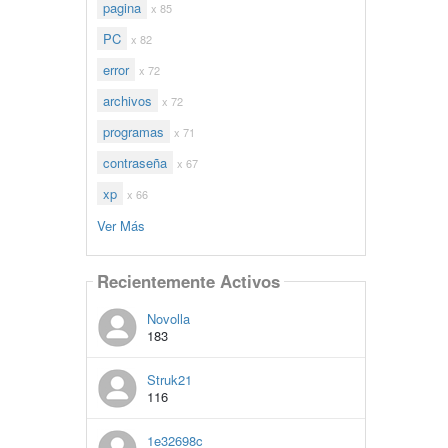
pagina
x 85
PC
x 82
error
x 72
archivos
x 72
programas
x 71
contraseña
x 67
xp
x 66
Ver Más
Recientemente Activos
Novolla
183
Struk21
116
1e32698c