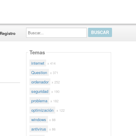
Buscar...
Registro
Temas
internet
x 414
Question
x 371
ordenador
x 252
seguridad
x 190
problema
x 182
optimización
x 122
windows
x 88
antivirus
x 86