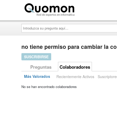
Quomon.es
Introduzca
su
pregunta
aquí...
no tiene permiso para cambiar la c
SUSCRIBIRSE
Preguntas
Colaboradores
Más Valorados
Recientemente Activos
Suscriptore
No se han encontrado colaboradores