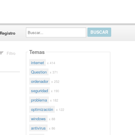
Buscar...
Registro
Temas
Filtro
internet
x 414
Question
x 371
ordenador
x 252
seguridad
x 190
problema
x 182
optimización
x 122
windows
x 88
antivirus
x 86