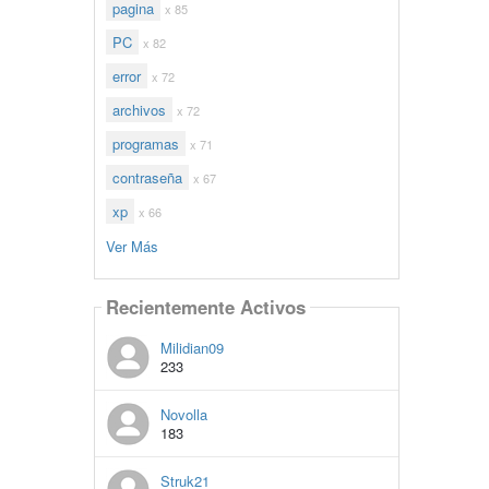
pagina
x 85
PC
x 82
error
x 72
archivos
x 72
programas
x 71
contraseña
x 67
xp
x 66
Ver Más
Recientemente Activos
Milidian09
233
Novolla
183
Struk21