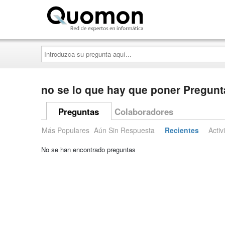
Quomon.es
Introduzca
su
pregunta
aquí...
no se lo que hay que poner Pregunt
Preguntas
Colaboradores
Más Populares
Aún Sin Respuesta
Recientes
Activ
No se han encontrado preguntas